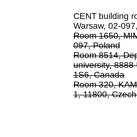
CENT building 
Warsaw, 02-097
Room 1650, MIM
097, Poland
Room 8514, Dep
university, 8888
1S6, Canada
Room 320, KAM 
1, 11800, Czech