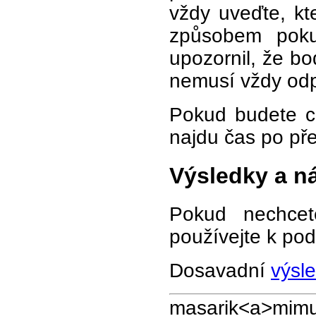
vždy uveďte, kt
způsobem poku
upozornil, že bo
nemusí vždy odpo
Pokud budete ch
najdu čas po př
Výsledky a n
Pokud nechcet
používejte k pod
Dosavadní
výsl
masarik<a>mimu