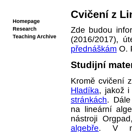
Cvičení z Li
Homepage
Zde budou infor
Research
Teaching Archive
(2016/2017), ú
přednáškám
O. 
Studijní mater
Kromě cvičení z
Hladíka
, jakož i
stránkách
. Dál
na lineární al
nástroji Orgpa
algebře
. V ne