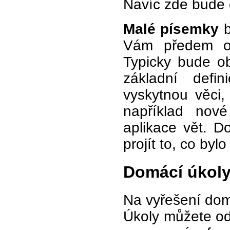
Navíc zde bude o
Malé písemky
b
Vám předem o
Typicky bude ob
základní defi
vyskytnou věci,
například nov
aplikace vět. Do
projít to, co by
Domácí úkoly
Na vyřešení dom
Úkoly můžete od