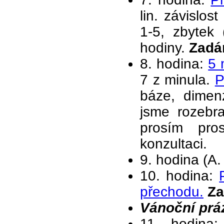
lin. závislos
1-5, zbytek
hodiny.
Zad
8. hodina:
5 
7 z minula.
P
báze, dimen
jsme rozebra
prosím pro
konzultaci.
9. hodina (A.
10. hodina:
přechodu.
Z
Vánoční prá
11. hodina