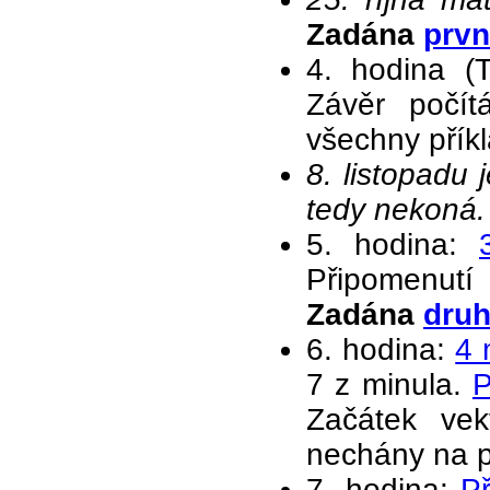
Zadána
prvn
4. hodina (T
Závěr počít
všechny přík
8. listopadu
tedy nekoná.
5. hodina:
Připomenutí
Zadána
druh
6. hodina:
4 
7 z minula.
P
Začátek vekt
nechány na p
7. hodina:
Př