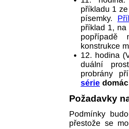
příkladu 1 ze
písemky.
Pří
příklad 1, na
popřípadě 
konstrukce m
12. hodina (
duální pros
probrány př
série
domácí
Požadavky na
Podmínky budou
přestože se mo