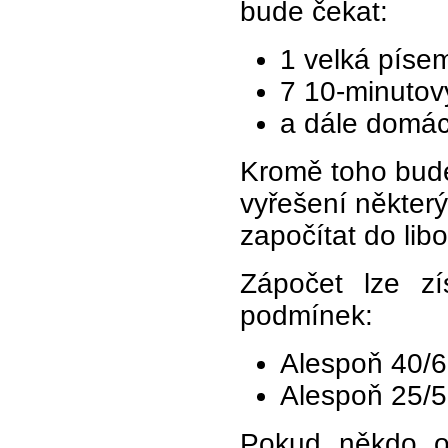
bude čekat:
1 velká píse
7 10-minutov
a dále domácí
Kromě toho bude
vyřešení někter
započítat do lib
Zápočet lze zí
podmínek:
Alespoň 40/6
Alespoň 25/5
Pokud někdo o