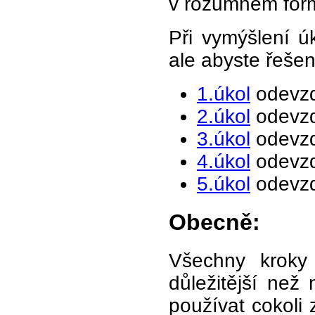
v rozumném for
Při vymýšlení ú
ale abyste řešen
1.úkol
odevzd
2.úkol
odevzd
3.úkol
odevzd
4.úkol
odevzd
5.úkol
odevzd
Obecně:
Všechny kroky 
důležitější než
používat cokoli 