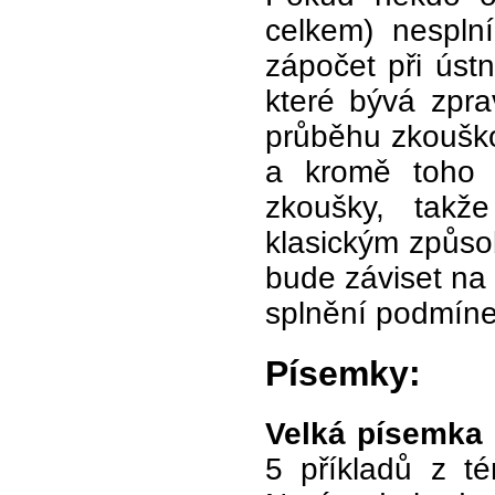
celkem) nespln
zápočet při úst
které bývá zpra
průběhu zkouško
a kromě toho 
zkoušky, takž
klasickým způso
bude záviset na 
splnění podmíne
Písemky:
Velká písemka
5 příkladů z té