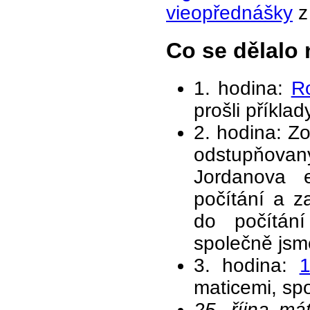
vieopřednášky
z
Co se dělalo 
1. hodina:
Ro
prošli příklad
2. hodina: Z
odstupňova
Jordanova e
počítání a z
do počítán
společně jsme
3. hodina:
maticemi, spo
25. října má